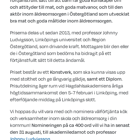
förtjänstfullt sätt till att barn får goda kunskaper om
och attityder till mat, och goda matvanor, och till den
aktör inom äldreomsorgen i Östergötland som utvecklat
bra mat och goda måltider inom äldreomsorgen.
Priserna delas ut sedan 2013, med professor Johnny
Ludvigsson, Linköpings universitet och Region
Östergötland, som drivande kraft. Mottagare blir den eller
de i Östergötland som bedöms ha bidragit på ett
förtjänstfullt sätt till detta ändamål.
Priset består av ett
Konstverk,
som ska kunna visas upp
med stolthet och ge långvarig glädje,
samt ett Diplom
.
Prisutdelning äger rum vid Hagdahlsakademiens årliga
högtidssammankomst den 5-7 februari i Linköping, med
efterföljande middag på Linköpings slott.
Vi hoppas du vill vara med och nominera välförtjänta kök
och verksamheter inom skola och äldreomsorg i din
kommun!
Nomineringen på ca 400 ord vill vi ha in senast
den 31 augusti, till akademiledamot och professor
Johnny Ludvigsson