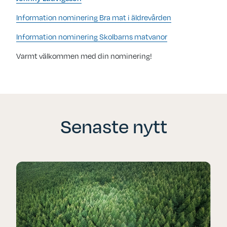
Information nominering Bra mat i äldrevården
Information nominering Skolbarns matvanor
Varmt välkommen med din nominering!
Senaste nytt