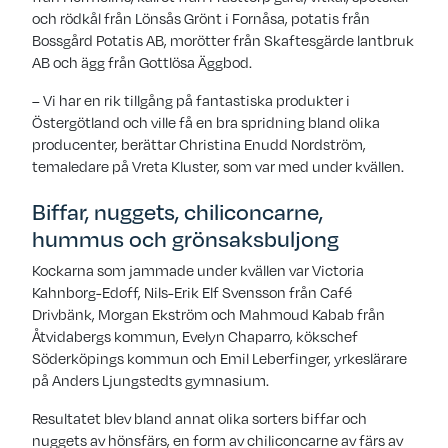
och rödkål från Lönsås Grönt i Fornåsa, potatis från
Bossgård Potatis AB, morötter från Skaftesgärde lantbruk
AB och ägg från Gottlösa Äggbod.
– Vi har en rik tillgång på fantastiska produkter i
Östergötland och ville få en bra spridning bland olika
producenter, berättar Christina Enudd Nordström,
temaledare på Vreta Kluster, som var med under kvällen.
Biffar, nuggets, chiliconcarne,
hummus och grönsaksbuljong
Kockarna som jammade under kvällen var Victoria
Kahnborg-Edoff, Nils-Erik Elf Svensson från Café
Drivbänk, Morgan Ekström och Mahmoud Kabab från
Åtvidabergs kommun, Evelyn Chaparro, kökschef
Söderköpings kommun och Emil Leberfinger, yrkeslärare
på Anders Ljungstedts gymnasium.
Resultatet blev bland annat olika sorters biffar och
nuggets av hönsfärs, en form av chiliconcarne av färs av