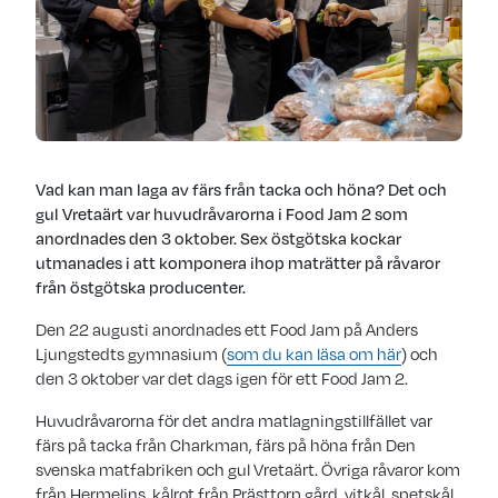
Vad kan man laga av färs från tacka och höna? Det och
gul Vretaärt var huvudråvarorna i Food Jam 2 som
anordnades den 3 oktober. Sex östgötska kockar
utmanades i att komponera ihop maträtter på råvaror
från östgötska producenter.
Den 22 augusti anordnades ett Food Jam på Anders
Ljungstedts gymnasium (
som du kan läsa om här
) och
den 3 oktober var det dags igen för ett Food Jam 2.
Huvudråvarorna för det andra matlagningstillfället var
färs på tacka från Charkman, färs på höna från Den
svenska matfabriken och gul Vretaärt. Övriga råvaror kom
från Hermelins, kålrot från Prästtorp gård, vitkål, spetskål