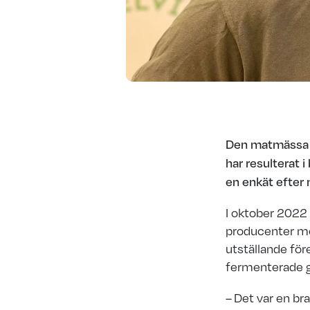
Den matmässa m
har resulterat i
en enkät efter 
I oktober 2022 
producenter mö
utställande fö
fermenterade g
– Det var en br