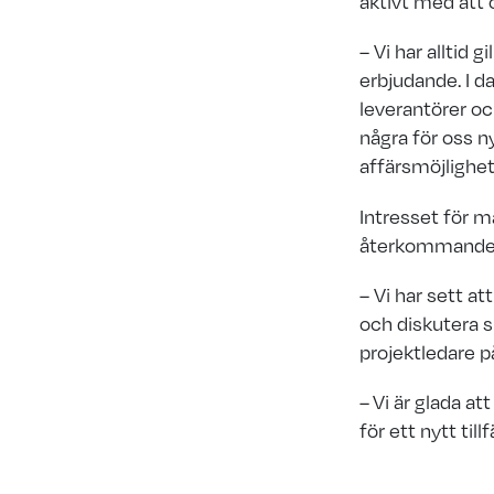
aktivt med att 
– Vi har alltid 
erbjudande. I 
leverantörer oc
några för oss 
affärsmöjlighe
Intresset för ma
återkommande
– Vi har sett a
och diskutera s
projektledare p
– Vi är glada a
för ett nytt til