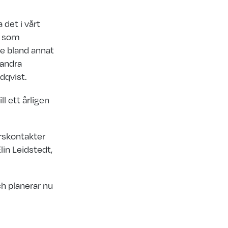
 det i vårt
g som
de bland annat
 andra
dqvist.
ll ett årligen
ärskontakter
lin Leidstedt,
ch planerar nu