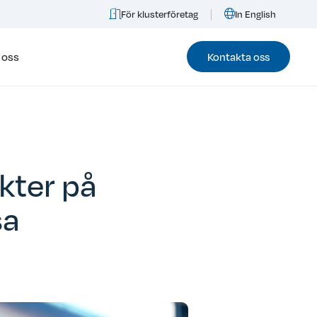
För klusterföretag
In English
 oss
Kontakta oss
kter på
sa