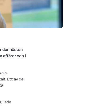
under hösten
a affärer och i
kala
lt. Ett av de
ka
gillade