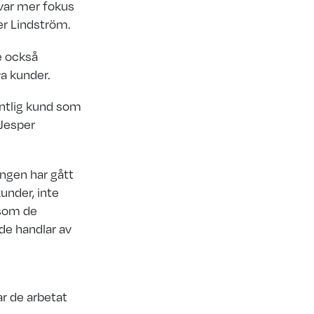
var mer fokus
er Lindström.
e också
ya kunder.
fintlig kund som
 Jesper
ingen har gått
kunder, inte
rsom de
de handlar av
r de arbetat