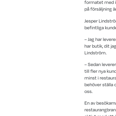
formatet med i
på försäljning 
Jesper Lindstr
befintliga kunde
– Jag har lever
har butik, dit j
Lindström.
– Sedan leverera
till fler nya ku
minst i restaur
behöver ställa 
oss.
En av besökarna
restaurangbran