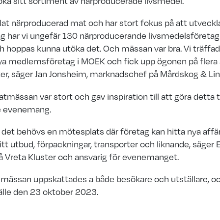
öka sitt sortiment av närproducerade livsmedel.
gillat närproducerad mat och har stort fokus på att utveckla
dag har vi ungefär 130 närproducerande livsmedelsföreta
h hoppas kunna utöka det. Och mässan var bra. Vi träffa
nya medlemsföretag i MOEK och fick upp ögonen på flera
ter, säger Jan Jonsheim, marknadschef på Mårdskog & Lin
tmässan var stort och gav inspiration till att göra detta ti
 evenemang.
tt det behövs en mötesplats där företag kan hitta nya aff
itt utbud, förpackningar, transporter och liknande, säger E
å Vreta Kluster och ansvarig för evenemanget.
tt mässan uppskattades a både besökare och utställare, o
lfälle den 23 oktober 2023.