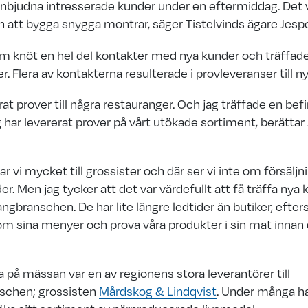
nbjudna intresserade kunder under en eftermiddag. Det 
än att bygga snygga montrar, säger Tistelvinds ägare Jesp
öm knöt en hel del kontakter med nya kunder och träffad
r. Flera av kontakterna resulterade i provleveranser till n
erat prover till några restauranger. Och jag träffade en be
ag har levererat prover på vårt utökade sortiment, berättar
r vi mycket till grossister och där ser vi inte om försäljn
nder. Men jag tycker att det var värdefullt att få träffa nya 
angbranschen. De har lite längre ledtider än butiker, efte
om sina menyer och prova våra produkter i sin mat innan 
 på mässan var en av regionens stora leverantörer till
schen; grossisten
Mårdskog & Lindqvist
. Under många ha