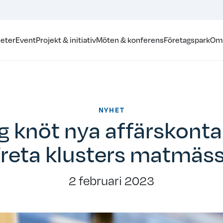
eter
Event
Projekt & initiativ
Möten & konferens
Företagspark
Om
NYHET
g knöt nya affärskonta
reta klusters matmäs
2 februari 2023