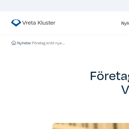
Nyh
/
Nyheter
/
Företag knöt nya affärskontakter på Vreta klusters matmässa
Företa
V