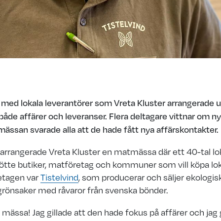
ed lokala leverantörer som Vreta Kluster arrangerade 
 både affärer och leveranser. Flera deltagare vittnar om ny
mässan svarade alla att de hade fått nya affärskontakter.
arrangerade Vreta Kluster en matmässa där ett 40-tal lo
tte butiker, matföretag och kommuner som vill köpa loka
retagen var
Tistelvind
, som producerar och säljer ekologis
rönsaker med råvaror från svenska bönder.
a mässa! Jag gillade att den hade fokus på affärer och jag 