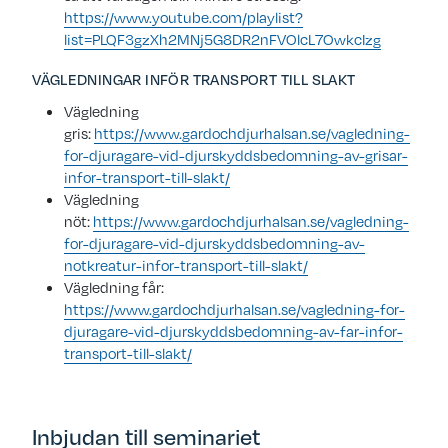
https://www.youtube.com/playlist?
list=PLQF3gzXh2MNj5G8DR2nFVOlcL7OwkcIzg
VÄGLEDNINGAR INFÖR TRANSPORT TILL SLAKT
Vägledning
gris:
https://www.gardochdjurhalsan.se/vagledning-
for-djuragare-vid-djurskyddsbedomning-av-grisar-
infor-transport-till-slakt/
Vägledning
nöt:
https://www.gardochdjurhalsan.se/vagledning-
for-djuragare-vid-djurskyddsbedomning-av-
notkreatur-infor-transport-till-slakt/
Vägledning får:
https://www.gardochdjurhalsan.se/vagledning-for-
djuragare-vid-djurskyddsbedomning-av-far-infor-
transport-till-slakt/
Inbjudan till seminariet