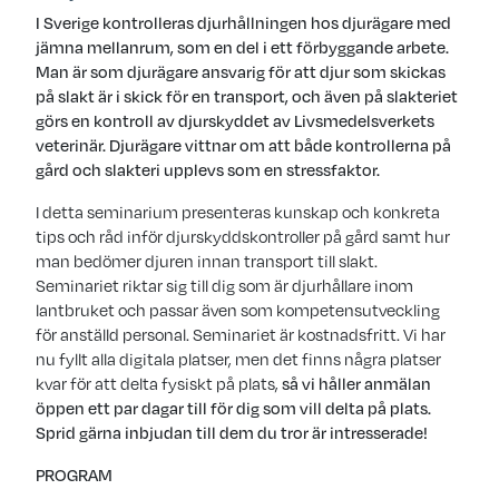
I Sverige kontrolleras djurhållningen hos djurägare med
jämna mellanrum, som en del i ett förbyggande arbete.
Man är som djurägare ansvarig för att djur som skickas
på slakt är i skick för en transport, och även på slakteriet
görs en kontroll av djurskyddet av Livsmedelsverkets
veterinär. Djurägare vittnar om att både kontrollerna på
gård och slakteri upplevs som en stressfaktor.
I detta seminarium presenteras kunskap och konkreta
tips och råd inför djurskyddskontroller på gård samt hur
man bedömer djuren innan transport till slakt.
Seminariet riktar sig till dig som är djurhållare inom
lantbruket och passar även som kompetensutveckling
för anställd personal. Seminariet är kostnadsfritt. Vi har
nu fyllt alla digitala platser, men det finns några platser
kvar för att delta fysiskt på plats,
så vi håller anmälan
öppen ett par dagar till för dig som vill delta på plats.
Sprid gärna inbjudan till dem du tror är intresserade!
PROGRAM