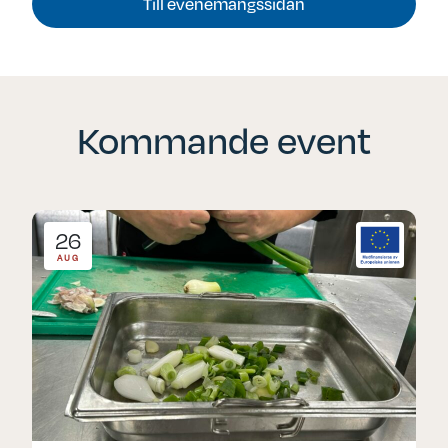
Till evenemangssidan
Kommande event
26
AUG