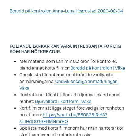
Beredd på kontrollen Anna-Lena Hegrestad 2026-02-04
FÖLJANDE LÄNKAR KAN VARA INTRESSANTA FÖR DIG
SOM HAR NÖTKREATUR:
Mer material som kan minska oron för kontroller,
bland annat korta filmer:
Beredd på kontrollen | Växa
Checklista för nötkreatur utifrån de vanligaste
anmärkningarna:
Undvik onödiga anmärkningar |
Växa
Illustrationer för att träna sitt djuröga, bland annat
renhet:
Djurvälfärd i kortform | Växa
Kort film om att ligga steget före vad gäller renheten
hos djuren:
https://youtu.be/5B0S2BJRvfA?
si=IHdOG1GFDMNrnrHO
Spellista med korta filmer om hur man hanterar kor
så att vardagen blir mindre stressig: