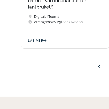
näten – vad innebär det för
lantbruket?
Digitalt i Teams
Arrangeras av Agtech Sweden
LÄS MER