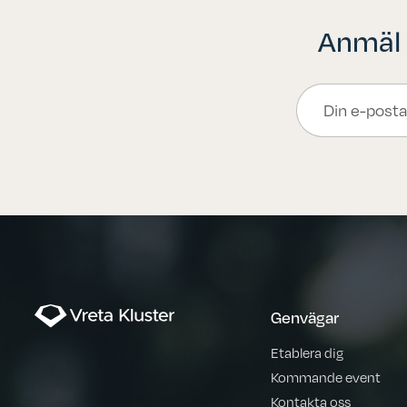
Anmäl d
Genvägar
Etablera dig
Kommande event
Kontakta oss