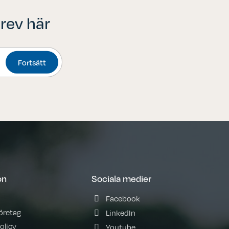
rev här
Fortsätt
on
Sociala medier
Facebook
företag
LinkedIn
olicy
Youtube