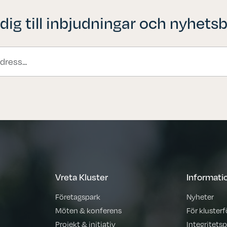
ig till inbjudningar och nyhetsb
Vreta Kluster
Informati
Företagspark
Nyheter
Möten & konferens
För kluster
Projekt & initiativ
Integritetsp