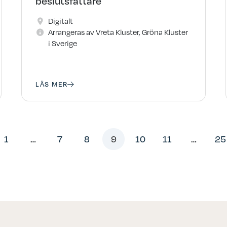
beslutsfattare
Digitalt
Arrangeras av Vreta Kluster, Gröna Kluster
i Sverige
LÄS MER
1
…
7
8
9
10
11
…
25