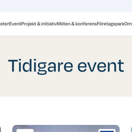
eter
Event
Projekt & initiativ
Möten & konferens
Företagspark
Om
Tidigare event