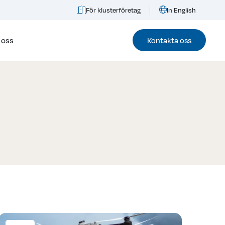
För klusterföretag
In English
 oss
Kontakta oss