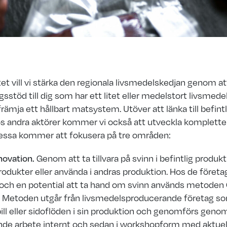
ktet vill vi stärka den regionala livsmedelskedjan genom a
gsstöd till dig som har ett litet eller medelstort livsmed
främja ett hållbart matsystem. Utöver att länka till befint
s andra aktörer kommer vi också att utveckla komplett
essa kommer att fokusera på tre områden:
novation.
Genom att ta tillvara på svinn i befintlig produk
 produkter eller använda i andras produktion. Hos de företa
och en potential att ta hand om svinn används metoden 
n​ Metoden utgår från livsmedelsproducerande företag s
ill eller sidoflöden i sin produktion och genomförs geno
de arbete internt och sedan i workshopform med aktuell