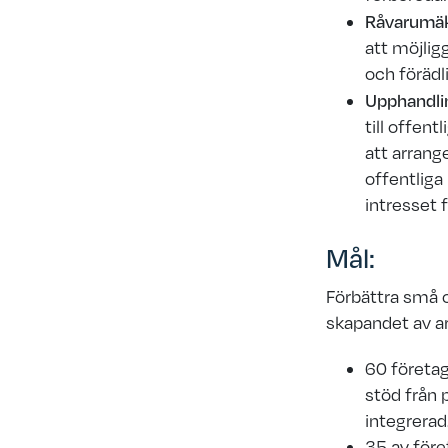
Råvarumäk
att möjlig
och förädl
Upphandli
till offent
att arrang
offentliga
intresset f
Mål:
Förbättra små
skapandet av
a
60 företag
stöd från 
integrerad
35 av före