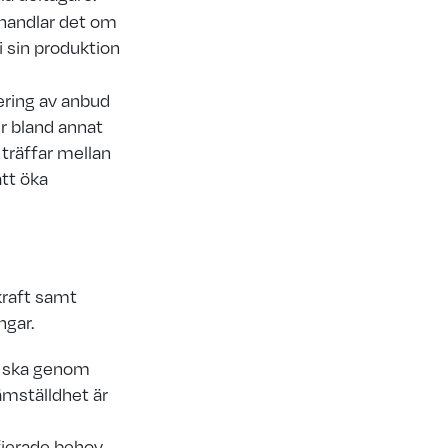
 handlar det om
i
sin produktion
ering av anbud
er bland annat
träffar mellan
att öka
raft samt
ngar.
g
ska genom
ämställdhet är
fierade behov.