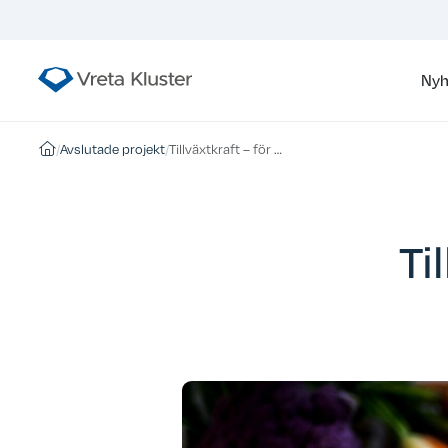
Nyh
/
Avslutade projekt
/
Tillväxtkraft – för en hållbar livsmedelsproduktion
Ti