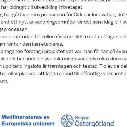
har bidragit till utveckling i företaget.
g har gått igenom processen för Cirkulär Innovation, det v
fierat ett nytt användningsområde för det som idag blir
sv
ngsprocessen.
n och metoden för rollen råvarumäklare är framtagen oc
lan för hur den kan etableras.
eltagande företag i projektet vet var man får tag på sve
plan för hur andelen svenska insatsvaror ska öka i
deras 
 upphandlingslots är framtagen och testad. Tio av de
de
ar eller planerar att lägga anbud till offentlig
verksamhet.
kap.