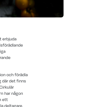
tt erbjuda
elsförädlande
liga
erande
tion och förädla
g där det finns
Cirkulär
om har någon
m ett
a deltagare.