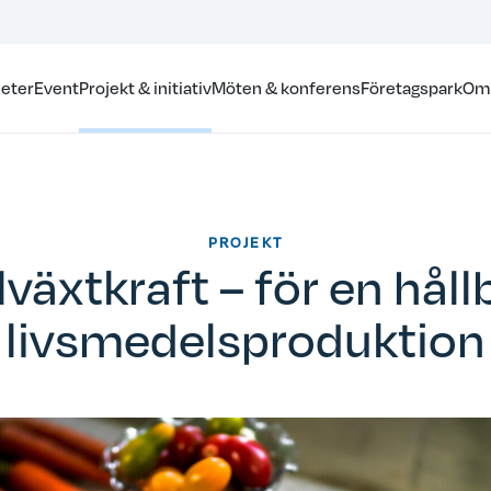
eter
Event
Projekt & initiativ
Möten & konferens
Företagspark
Om
PROJEKT
llväxtkraft – för en håll
livsmedelsproduktion