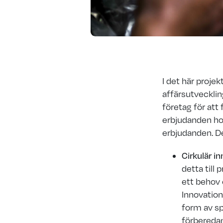
I det här proje
affärsutvecklin
företag för att 
erbjudanden ho
erbjudanden. D
Cirkulär in
detta till
ett behov 
Innovatio
form av sp
förberedan