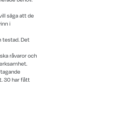
ill säga att de
inn i
h
testad. Det
nska
råvaror och
verksamhet
​.
ltagande
 30 har fått