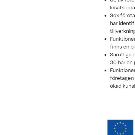
Insatserna 
Sex företa
har identi
tillverkni
Funktione
finns en p
Samtliga d
30 har en 
Funktionen
företagen h
ökad kuns