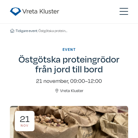
/
Tidigare event
/
Östgötska proteingrödor från jord till bord
EVENT
Östgötska proteingrödor
från jord till bord
21 november, 09:00–12:00
Vreta Kluster
21
NOV