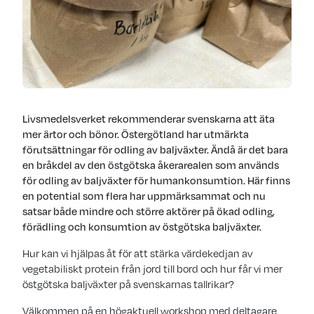
Livsmedelsverket rekommenderar svenskarna att äta
mer ärtor och bönor. Östergötland har utmärkta
förutsättningar för odling av baljväxter. Ändå är det bara
en bråkdel av den östgötska åkerarealen som används
för odling av baljväxter för humankonsumtion. Här finns
en potential som flera har uppmärksammat och nu
satsar både mindre och större aktörer på ökad odling,
förädling och konsumtion av östgötska baljväxter.
Hur kan vi hjälpas åt för att stärka värdekedjan av
vegetabiliskt protein från jord till bord och hur får vi mer
östgötska baljväxter på svenskarnas tallrikar?
Välkommen på en högaktuell workshop med deltagare