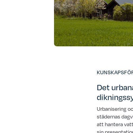
KUNSKAPSFÖ
Det urban
diknings
Urbanisering oc
städernas dagva
att hantera vat
sin presentati