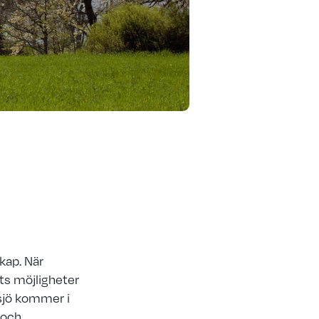
kap. När
ts möjligheter
gsjö kommer i
 och