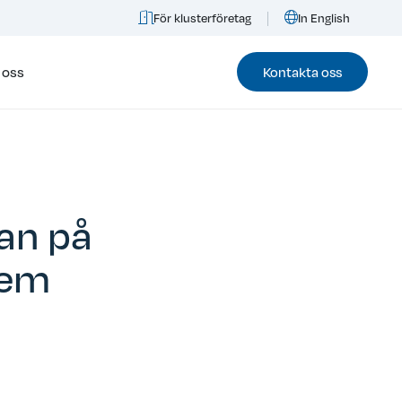
För klusterföretag
In English
 oss
Kontakta oss
an på
tem