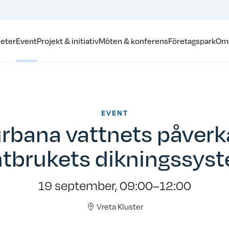
eter
Event
Projekt & initiativ
Möten & konferens
Företagspark
Om
EVENT
urbana vattnets påverk
ntbrukets dikningssys
19 september, 09:00–12:00
Vreta Kluster