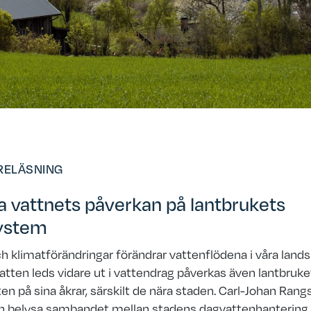
RELÄSNING
a vattnets påverkan på lantbrukets
system
h klimatförändringar förändrar vattenflödena i våra lands
tten leds vidare ut i vattendrag påverkas även lantbruke
ten på sina åkrar, särskilt de nära staden. Carl-Johan Ran
on belysa sambandet mellan stadens dagvattenhantering