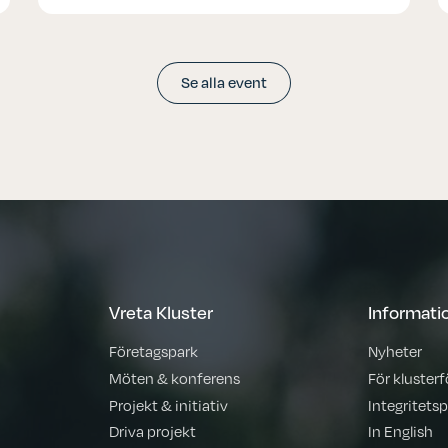
Se alla event
Vreta Kluster
Informati
Företagspark
Nyheter
Möten & konferens
För kluster
Projekt & initiativ
Integritetsp
Driva projekt
In English