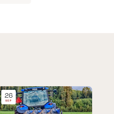
26
SEP