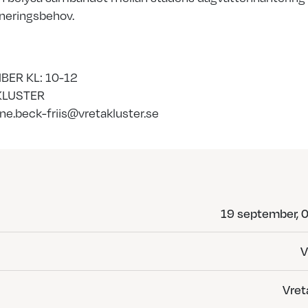
äneringsbehov.
MBER KL: 10-12
KLUSTER
line.beck-friis@vretakluster.se
19 september, 
V
Vret