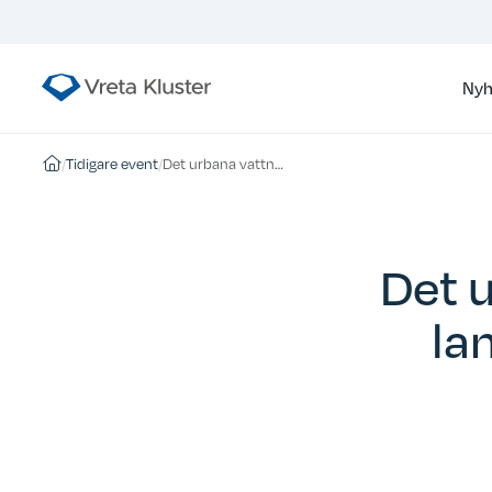
Nyh
/
Tidigare event
/
Det urbana vattnets påverkan på lantbrukets dikningssystem
Det 
la