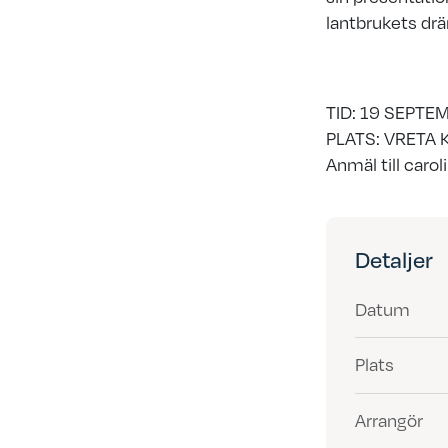
lantbrukets dr
TID: 19 SEPTE
PLATS: VRETA 
Anmäl till caro
Detaljer
Datum
Plats
Arrangör