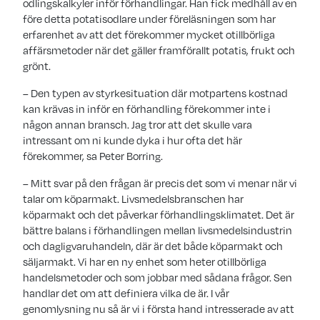
odlingskalkyler inför förhandlingar. Han fick medhåll av en
före detta potatisodlare under föreläsningen som har
erfarenhet av att det förekommer mycket otillbörliga
affärsmetoder när det gäller framförallt potatis, frukt och
grönt.
– Den typen av styrkesituation där motpartens kostnad
kan krävas in inför en förhandling förekommer inte i
någon annan bransch. Jag tror att det skulle vara
intressant om ni kunde dyka i hur ofta det här
förekommer, sa Peter Borring.
– Mitt svar på den frågan är precis det som vi menar när vi
talar om köparmakt. Livsmedelsbranschen har
köparmakt och det påverkar förhandlingsklimatet. Det är
bättre balans i förhandlingen mellan livsmedelsindustrin
och dagligvaruhandeln, där är det både köparmakt och
säljarmakt. Vi har en ny enhet som heter otillbörliga
handelsmetoder och som jobbar med sådana frågor. Sen
handlar det om att definiera vilka de är. I vår
genomlysning nu så är vi i första hand intresserade av att