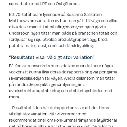
samarbete med LRF och Östgötamat.
Ett 70-tal åhörare lyssnade på Susanna Sällström
Matthews presentation av hur man gått till väga och vilka
olika delar man tittat på när genomlysningen gjorts. I
undersökningen tittar man både på branschen totalt och
fördjupar sig i sju utvalda produktgrupper: ägg, bröd,
potatis, matolja, ost, smör och färsk kyckling.
”Resultatet visar väldigt stor variation”
På Konkurrensverkets hemsida kommer du inom några
veckor att kunna läsa deras delrapport kring var pengarna
i livsmedelskedjan tar vägen. Andra delar som man tittar
på i andra delprojekt i genomlysningen är
avtalsstrukturer, etablering och etableringshinder med
mera.
– Resultatet i den här delrapporten visar att det finns
väldigt stor variation. När vi kommer med
rekommendationer om konkurrensfrämjande åtgärder är
det på basis av alla de här studierna vi gjort. De är klara i