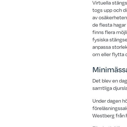
Virtuella stäng
togs upp och di
av osäkerhete
de flesta hagar
finns flera möj
fysiska stängse
anpassa storlek
om eller flytta 
Minimässa
Det blev en dag
samtliga djursl
Under dagen höl
föreläsningssal
Westberg från 