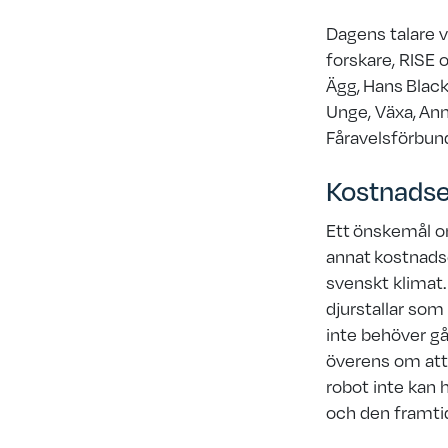
Dagens talare 
forskare, RISE 
Ägg, Hans Black
Unge, Växa,
Ann
Fåravelsförbund
Kostnadse
Ett önskemål o
annat
kostnadse
svenskt klimat.
djurstallar som
inte behöver gå
överens om att
robot inte kan h
och den framti