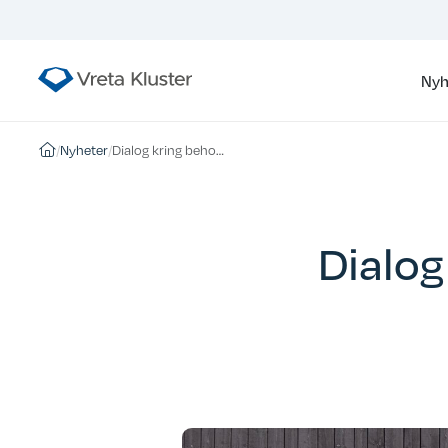
Nyh
/
Nyheter
/
Dialog kring behov av innovationer i animalieproduktionen
Dialog