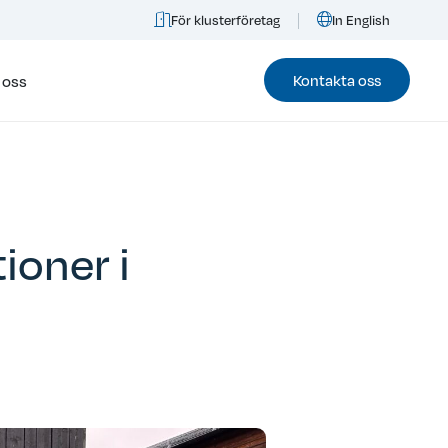
För klusterföretag
In English
Kontakta oss
 oss
ioner i