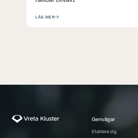
LÄS MER
Genvägar
Etablera dig