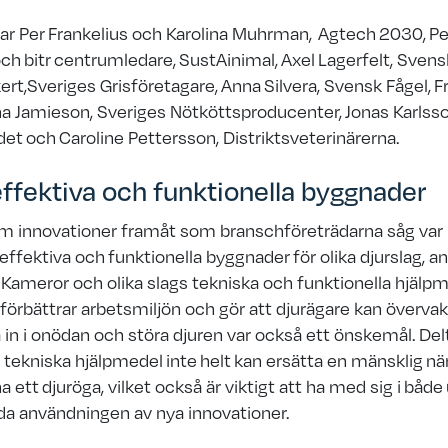
var Per Frankelius och Karolina Muhrman, Agtech 2030,
Pe
och bitr centrumledare, SustAinimal,
Axel Lagerfelt, Sven
ert,Sveriges Grisföretagare, Anna Silvera, Svensk Fågel, F
a Jamieson, Sveriges Nötköttsproducenter, Jonas Karlss
et och Caroline Pettersson, Distriktsveterinärerna.
ffektiva och funktionella byggnader
m innovationer framåt som branschföreträdarna såg var
ffektiva och funktionella byggnader för olika djurslag, an
Kameror och olika slags tekniska och funktionella hjälpm
 förbättrar arbetsmiljön och gör att djurägare kan övervak
 in i onödan och störa djuren var också ett önskemål. Del
 tekniska hjälpmedel
inte
helt
kan ersätta en mänsklig
nä
a ett djuröga, vilket också är viktigt att ha med sig i
både
da användningen av nya innovationer.