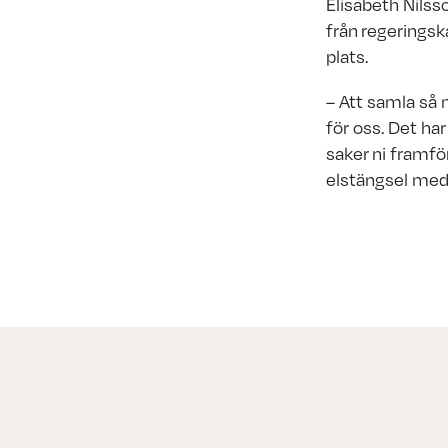
Elisabeth Nilss
från regeringsk
plats.
– Att samla så 
för oss. Det h
saker ni framför
elstängsel med 