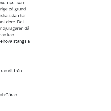
t exempel som
erige på grund
ndra sidan har
ot dem. Det
ör djurägaren då
 man kan
 behöva stängsla
 framåt från
och Göran