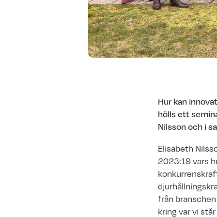
Hur kan innova
hölls ett semin
Nilsson och i 
Elisabeth Nils
2023:19 vars hu
konkurrenskraf
djurhållningskr
från branschen
kring var vi stå