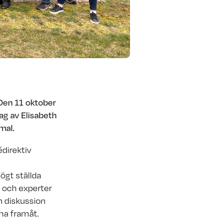
 Den 11 oktober
g av Elisabeth
imal.
direktiv
ögt ställda
e och experter
h diskussion
mma framåt.