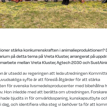
tioner stärka konkurrenskraften i animalieproduktionen?
arium på detta tema på Vreta Kluster
, arrangerat på
uppdra
samarbete mellan Vreta Kluster, Agtech 2030 och SustAin
son
är utsedd av regeringen att leda
utredningen Kommitté
vudsakliga syfte är att föreslå åtgärder för att stärka
ten för svenska livsmedelsproducenter med bibehållna h
av. Hon inledde med att berätta om utredningen. Forskar
 hade bjudits in för omvärldsspaning, kunskapsutbyte oc
r i dag, och identifiera vilka steg vi behöver ta för att ko