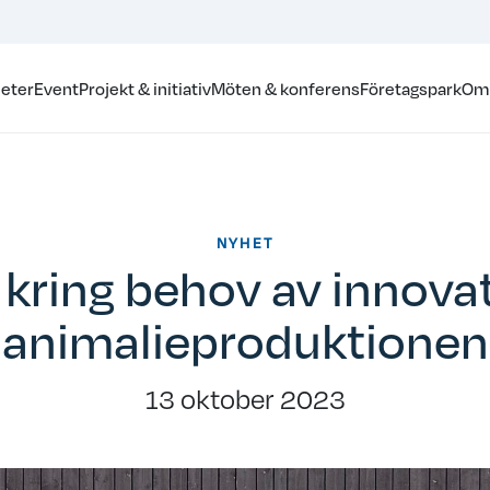
eter
Event
Projekt & initiativ
Möten & konferens
Företagspark
Om
NYHET
 kring behov av innovat
animalieproduktionen
13 oktober 2023