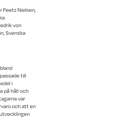
r Peetz Nielsen,
ska
redrik von
on, Svenska
 bland
passade till
edel i
a på håll och
tagarna var
rvaro
och att en
utvecklingen