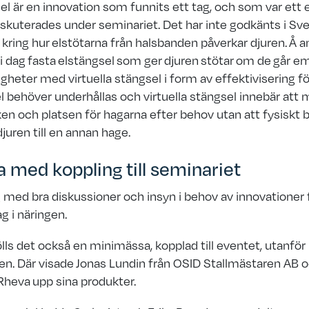
sel är en innovation som funnits ett tag, och som var et
skuterades under seminariet. Det har inte godkänts i Sv
n
kring hur elstötarna från halsbanden påverkar djuren.
Å a
 i dag
fasta
elstängsel
som ger djuren stötar om de
går em
ligheter med virtuella stängsel i form av effektivisering f
l behöver underhållas och virtuella stängsel innebär att
en och platsen för hagarna efter behov utan att fysiskt
djuren till en annan hage.
 med koppling till seminariet
 med bra diskussioner och insyn i behov av innovationer
ag i näringen.
ls det också en minimässa, kopplad till eventet, utanför
en. Där visade Jonas Lundin från OSID Stallmästaren AB 
Rheva upp sina produkter.