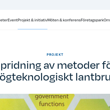
eter
Event
Projekt & initiativ
Möten & konferens
Företagspark
Om
PROJEKT
pridning av metoder f
ögteknologiskt lantbr