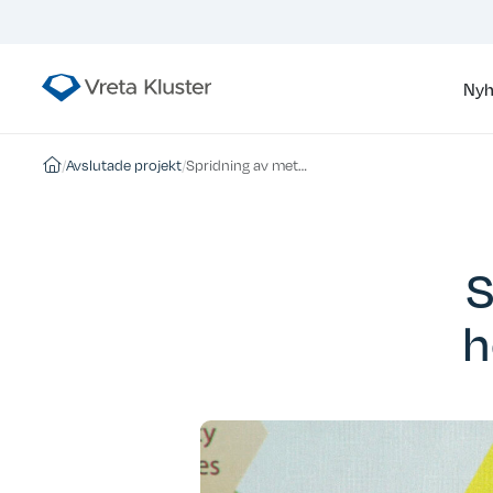
Nyh
/
Avslutade projekt
/
Spridning av metoder för högteknologiskt lantbruk
S
h