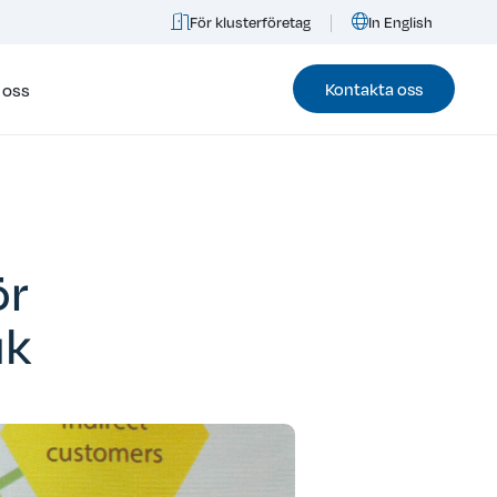
För klusterföretag
In English
Kontakta oss
 oss
ör
uk