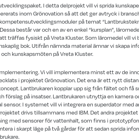
ecklingspaket. I detta delprojekt vill vi sprida kunskape
rerats inom Grönovation så att det ger avtryck i bransch
a kompetensutvecklingsmoduler på temat “Lantbrukstek
 Dessa består var och en av en enkel “kursplan”, läromed
tt träffas fysiskt på Vreta Kluster. Som läromedel vill vi 
skaplig bok. Utifrån nämnda material ämnar vi skapa inf
r och kunskapsmöten på Vreta Kluster.
mplementering. Vi vill implementera minst ett av de inn
cklats i projektet Grönovation. Det ena är ett nytt dista
oncept. Lantbrukaren kopplar upp sig från fältet och få 
h förslag på insatser. Lantbrukaren utnyttja en kamera o
l sensor. I systemet vill vi integrera en superdator med art
 Projektet drivs tillsammans med IBM. Det andra projektet
ning med sensorer för vattenhalt, som finns i prototypf
ntera i skarpt läge på två gårdar för att sedan sprida inf
tbrukare.