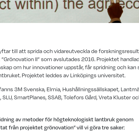
yftar till att sprida och vidareutveckla de forskningsresul
 ”Grönovation II” som avslutades 2016. Projektet handla
skap om hur innovationer uppstår, får spridning och kan
tbruket. Projektet leddes av Linköpings universitet.
 fanns 3M Svenska, Elmia, Hushållningssällskapet, Lantm
 SLU, SmartPlanes, SSAB, Tolefors Gård, Vreta Kluster o
idning av metoder för högteknologiskt lantbruk genom
tat från projektet grönovation”
vill vi göra tre saker: