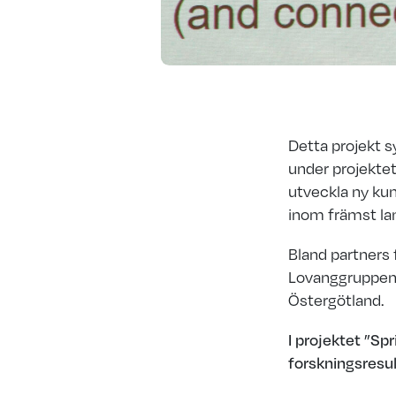
Detta projekt s
under projektet
utveckla ny kun
inom främst lan
Bland partners
Lovanggruppen,
Östergötland.
I projektet
”
Spr
forskningsresul