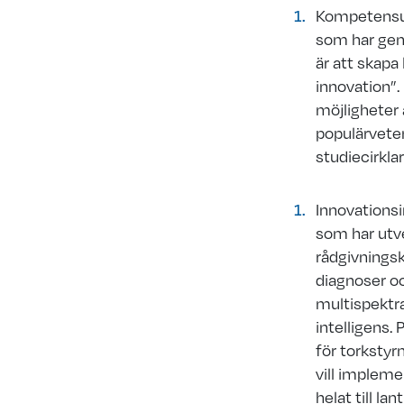
Kompetensutv
som har gene
är att skap
innovation”.
möjligheter a
populärveten
studiecirkla
Innovationsi
som har utve
rådgivningsk
diagnoser oc
multispektra
intelligens.
för torkstyr
vill impleme
helat till lan