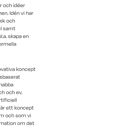
r och idéer
en. Idén vi har
nik och
el samt
bl.a. skapa en
ormella
ovativa koncept
nsbaserat
snabba
ch och ev.
ificiell
 är ett koncept
orm och som vi
ormation om det