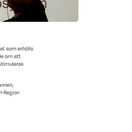
tat som erhölls
de om att
 stimuleras
ännen,
ch Region