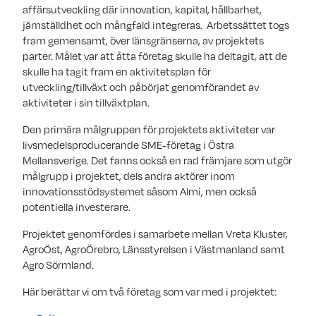
affärsutveckling där innovation, kapital, hållbarhet,
jämställdhet och mångfald integreras. Arbetssättet togs
fram gemensamt, över länsgränserna, av projektets
parter. Målet var att åtta företag skulle ha deltagit, att de
skulle ha tagit fram en aktivitetsplan för
utveckling/tillväxt och påbörjat genomförandet av
aktiviteter i sin tillväxtplan.
Den primära målgruppen för projektets aktiviteter var
livsmedelsproducerande SME-företag i Östra
Mellansverige. Det fanns också en rad främjare som utgör
målgrupp i projektet, dels andra aktörer inom
innovationsstödsystemet såsom Almi, men också
potentiella investerare.
Projektet genomfördes i samarbete mellan Vreta Kluster,
AgroÖst, AgroÖrebro, Länsstyrelsen i Västmanland samt
Agro Sörmland.
Här berättar vi om två företag som var med i projektet: