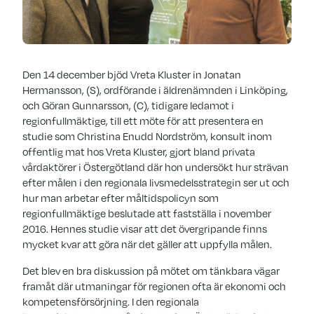
Den 14 december bjöd Vreta Kluster in Jonatan
Hermansson, (S), ordförande i äldrenämnden i Linköping,
och Göran Gunnarsson, (C), tidigare ledamot i
regionfullmäktige, till ett möte för att presentera en
studie som Christina Enudd Nordström, konsult inom
offentlig mat hos Vreta Kluster, gjort bland privata
vårdaktörer i Östergötland där hon undersökt hur strävan
efter målen i den regionala livsmedelsstrategin ser ut och
hur man arbetar efter måltidspolicyn som
regionfullmäktige beslutade att fastställa i november
2016. Hennes studie visar att det övergripande finns
mycket kvar att göra när det gäller att uppfylla målen.
Det blev en bra diskussion på mötet om tänkbara vägar
framåt där utmaningar för regionen ofta är ekonomi och
kompetensförsörjning. I den regionala