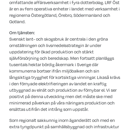
omfattande affärsverksamhet i fyra dotterbolag. LRF Öst
är en av fem operativa enheter i landet med verksamhet i
regionerna Östergötland, Örebro, Södermanland och
Gotland.
Om tjänsten:
Svenskt lant- och skogsbruk är centrala i den gröna
omställningen och livsmedelsstrategin är under
uppdatering för ökad produktion och stärkt
självförsörjning och beredskap. Men fortsatt planläggs
tusentals hektar bördig åkermark i Sverige där
kommunerna bortser ifrån miljöbalken och sin
långsiktiga trygghet för kortsiktiga vinningar. Likaså krävs
i den förnyade elektrifieringen av landet en kraftig
utbyggnad av elnät och produktion av förnybar el. Vi ser
positivt på denna utveckling men det måste ske med
minimerad påverkan på våra näringars produktion och
ersättas utifrån det intrång som uppstår.
Som regionalt sakkunnig inom äganderätt och med en
extra tyngdpunkt på samhällsbyggnad och infrastruktur