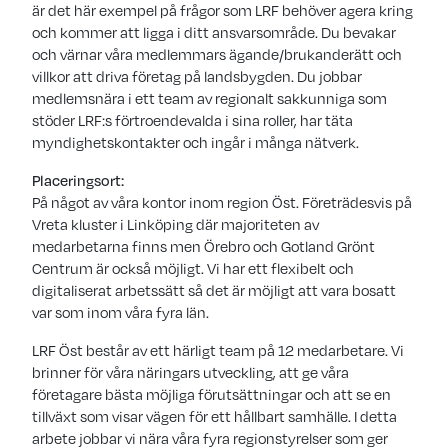
är det här exempel på frågor som LRF behöver agera kring
och kommer att ligga i ditt ansvarsområde. Du bevakar
och värnar våra medlemmars ägande/brukanderätt och
villkor att driva företag på landsbygden. Du jobbar
medlemsnära i ett team av regionalt sakkunniga som
stöder LRF:s förtroendevalda i sina roller, har täta
myndighetskontakter och ingår i många nätverk.
Placeringsort:
På något av våra kontor inom region Öst. Företrädesvis på
Vreta kluster i Linköping där majoriteten av
medarbetarna finns men Örebro och Gotland Grönt
Centrum är också möjligt. Vi har ett flexibelt och
digitaliserat arbetssätt så det är möjligt att vara bosatt
var som inom våra fyra län.
LRF Öst består av ett härligt team på 12 medarbetare. Vi
brinner för våra näringars utveckling, att ge våra
företagare bästa möjliga förutsättningar och att se en
tillväxt som visar vägen för ett hållbart samhälle. I detta
arbete jobbar vi nära våra fyra regionstyrelser som ger