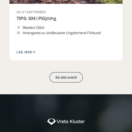
26-27 SEPTEMBER
TIPS: SM i Plöjning
Skedevi Gård
Arrangeras av Jordbrukare Ungdomens Förbund
LÄS MER
Se alla event