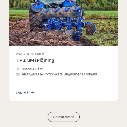
26-27 SEPTEMBER
TIPS: SM i Plöjning
Skedevi Gård
Arrangeras av Jordbrukare Ungdomens Förbund
LÄS MER
Se alla event